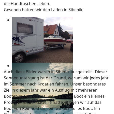
die Handtaschen lieben.
Gesehen hatten wir den Laden in Sibenik.
Auch diese Bilder waren in Sibenik ausgestellt. Dieser
Sonnenuntergang ist der Grund, warum wir jedes Jahr
im Sommer nach Kroatien fahren. Unser besonderes
Ziel in diesem Jahr war ein Ausflug mit mehreren
Booten auf die offene See. Da unser Boot ein kleines
Problem mit der Batterie hatte, stiegen wir auf das
Boot von Reinhold um, ein wirklich tolles Boot. Ein