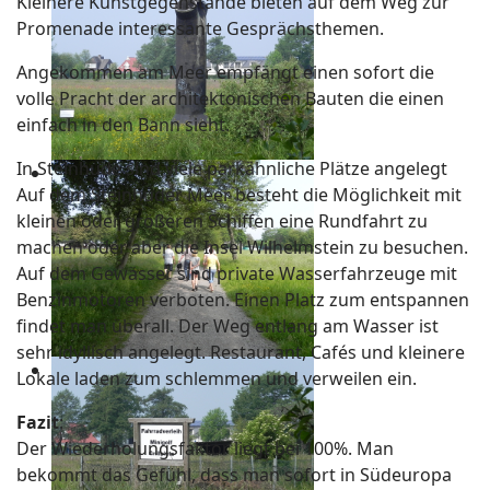
Kleinere Kunstgegenstände bieten auf dem Weg zur
Promenade interessante Gesprächsthemen.
Angekommen am Meer empfängt einen sofort die
volle Pracht der architektonischen Bauten die einen
einfach in den Bann sieht.
In Steinhude sind viele parkähnliche Plätze angelegt
Auf dem Steinhuder Meer besteht die Möglichkeit mit
kleinen oder größeren Schiffen eine Rundfahrt zu
machen oder aber die Insel Wilhelmstein zu besuchen.
Auf dem Gewässer sind private Wasserfahrzeuge mit
Benzinmotoren verboten. Einen Platz zum entspannen
findet man überall. Der Weg entlang am Wasser ist
sehr idyllisch angelegt. Restaurant, Cafés und kleinere
Lokale laden zum schlemmen und verweilen ein.
Fazit
:
Der Wiederholungsfaktor liegt bei 100%. Man
bekommt das Gefühl, dass man sofort in Südeuropa