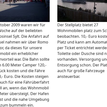
tober 2009 waren wir für
Der Stellplatz bietet 27
Woche auf der beliebten
Wohnmobilen platz zum Sch
sinsel Sylt. Die Anfahrt auf
beobachten. 10,- Euro kost
nsel nahmen wir über Romo
Platz und kann am Automa
or, da dieses für unsere
per Ticket entrichtet werde
obil ein erheblicher
Toilette oder Dusche sind n
vorteil war. Die Bahn sollte
vorhanden. Versorgung un
in 6.00 Meter Camper 120,-
Entsorgung schon. Der Plat
ück kosten und die Fähre
auch für große Fahrzeuge
,- Euro. Die Kosten steigen
ansteuerbar.
auch für eine Fährüberfahrt
ll an, wenn das Wohnmobil
Meter übersteigt. Der Hafen
ist und die nahe Umgebung
 zum bummeln ein.