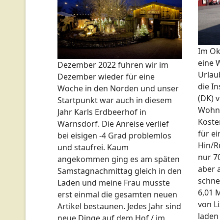
Im Ok
eine 
Dezember 2022 fuhren wir im
Urlaub
Dezember wieder für eine
die I
Woche in den Norden und unser
(DK) v
Startpunkt war auch in diesem
Wohnm
Jahr Karls Erdbeerhof in
Kosten
Warnsdorf. Die Anreise verlief
für e
bei eisigen -4 Grad problemlos
Hin/R
und staufrei. Kaum
nur 70
angekommen ging es am späten
aber 
Samstagnachmittag gleich in den
schne
Laden und meine Frau musste
6,01 
erst einmal die gesamten neuen
von L
Artikel bestaunen. Jedes Jahr sind
laden
neue Dinge auf dem Hof / im