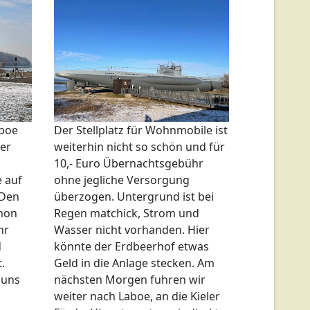
Der Stellplatz für Wohnmobile ist
aboe
weiterhin nicht so schön und für
ier
10,- Euro Übernachtsgebühr
ohne jegliche Versorgung
e auf
überzogen. Untergrund ist bei
 Den
Regen matchick, Strom und
chon
Wasser nicht vorhanden. Hier
hr
könnte der Erdbeerhof etwas
d
Geld in die Anlage stecken. Am
.
nächsten Morgen fuhren wir
 uns
weiter nach Laboe, an die Kieler