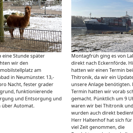
 eine Stunde später
Montagfrüh ging es von L
chten wir den
direkt nach Eckernförde. H
obilstellplatz am
hatten wir einen Termin bei
nbad in Neumünster. 13,-
Thitronik, da wir ein Updat
pro Nacht, fester grader
unsere Anlage benötigten.
grund, funktionierende
Termin hatten wir vorab s
rgung und Entsorgung und
gemacht. Pünktlich um 9 U
 über Automat.
waren wir bei Thitronik un
wurden auch direkt bedient
Herr Haltenhof hat sich für
viel Zeit genommen, die