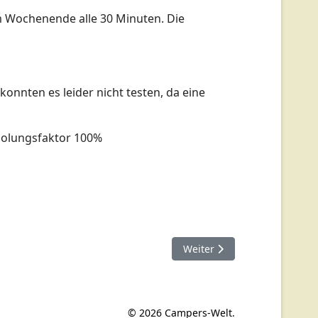
am Wochenende alle 30 Minuten. Die
konnten es leider nicht testen, da eine
rholungsfaktor 100%
Nächster Beitrag: Godelhei
Weiter
© 2026 Campers-Welt.