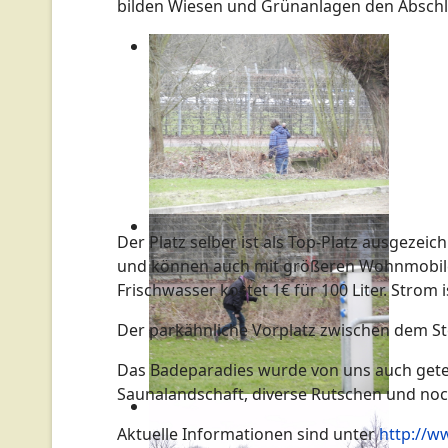
bilden Wiesen und Grünanlagen den Abschl
Der Platz selber ist als Top-Platz ausgeze
und können auch mit größeren Wohnmobilen 
Frischwasser kostet 1€ für 100 Liter. Strom
Der parkähnliche Vorplatz zwischen dem St
Das Badeparadies wurde von uns auch getes
Saunalandschaft, diverse Rutschen und noch
Aktuelle Informationen sind unter
http://w