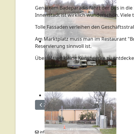
Genau am Badeparadis fährt der Bus in die 
Innenstadt ist wirklich wunderschön. Viel
Tolle Fassaden verleihen den Geschäftsstr
Am Marktplatz muss man im Restaurant "Buller
Reservierung sinnvoll ist.
Überall sind kleine Kunstwerke zu entdecke
Vorheriger Beitrag: Hameln 2012
Zurück
info@campers-welt.de