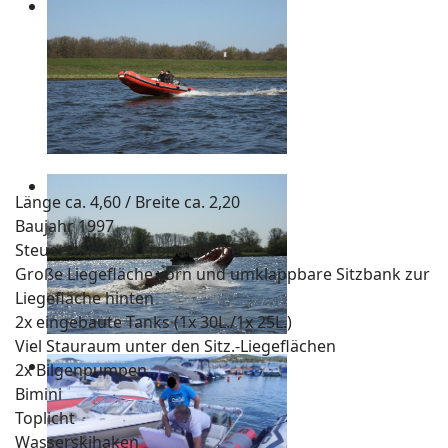
Länge ca. 4,60 / Breite ca. 2,20
Baujahr 1997
Steuerstand mit Frontscheibe
Große Liegefläche vorn und umklappbare Sitzbank zur
Liegefläche hinten
2x eingebaute Tanks (1x 30L./1x 25L.)
Viel Stauraum unter den Sitz.-Liegeflächen
2x Bilgenpumpen
Bimini
Toplicht
Wasserskihaken