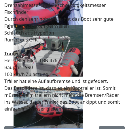
Drehzahlmesser und Geschwindigkeitsmesser
Fischfinder
Durch den sehr hohen Kiel hat das Boot sehr gute
Fahreigenschaften bei Wellen
Schlauch aus Hyperlon
Rumpf aus GFK
Trailer
Hersteller Ellebi LBN 476
Baujahr 1990
100 km/h Zulassung
Trailer hat eine Auflaufbremse und ist gefedert.
Das Besondere ist, dass es ein Kipptrailer ist. Somit
müssen beim trailern nicht mehr die Bremsen/Räder
ins Wasser, da der Trailer das Boot ankippt und somit
einfach ins Wasser gleiten kann.